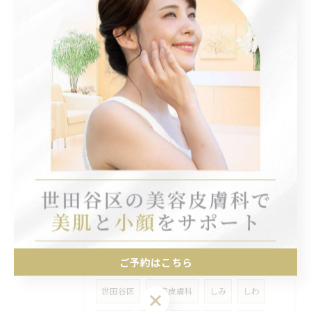
シミ取りレーザーのダウンタイム徹底解説
2025/08/23
KOレーザーの美容皮膚科での効果
2025/08/04
サーマニードルEVOの真実と美容効果
タグ
Tags
ご予約はこちら
世田谷区
美容皮膚科
しみ
しわ
ご予約はこちら