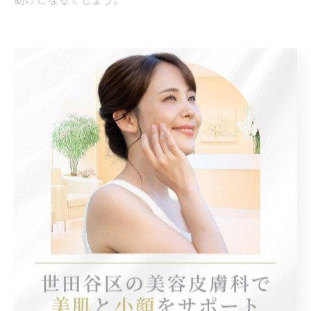
理想の肌を手に入れるために！KOレーザーのメリ
ット
近年、美容皮膚科での注目を集めるKOレーザーは、シ
ミ、しわ、ニキビ跡などの肌トラブルの根本改善に効果
的な治療法として多くの方に支持されています。KOレー
ザーは、特に肌の再生を促進し、均一な肌色や滑らかな
質感を取り戻すのに寄与します。施術は短時間で済み、
ダウンタイムも少ないため、忙しい現代人にとっても非
常に魅力的です。さらに、この治療法は個々の肌の状態
に合わせて調整できるため、一人ひとりに最適なケアを
受けることができます。ただし、施術を受ける際には、