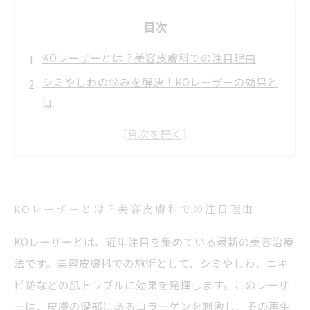
目次
KOレーザーとは？美容皮膚科での注目理由
シミやしわの悩みを解決！KOレーザーの効果と
は
KOレーザー体験者の声：効果が実感できた理由
安全な美容治療には注意が必要！KOレーザー施
術のポイント
理想の肌を手に入れるために！KOレーザーのメ
KOレーザーとは？美容皮膚科での注目理由
リット
KOレーザーとは、近年注目を集めている最新の美容治療
KOレーザーと他の治療法の違いは？その特徴を
法です。美容皮膚科での施術として、シミやしわ、ニキ
徹底解説
ビ跡などの肌トラブルに効果を発揮します。このレーザ
美肌への第一歩：KOレーザーを取り入れた新し
ーは、皮膚の深部にあるコラーゲンを刺激し、その再生