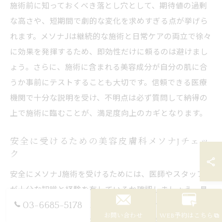
施術前に知っておくべき落とし穴として、期待値の過剰
な高さや、短期間で劇的な変化を求めすぎる点が挙げら
れます。メソナJは継続的な施術と日常ケアの両立で徐々
に効果を発揮するため、即効性だけに頼るのは避けまし
ょう。さらに、施術に含まれる美容成分が自分の肌に合
うか事前にテストすることも大切です。信頼できる医療
機関で十分な説明を受け、不明点は必ず質問して納得の
上で施術に臨むことが、満足度向上のカギとなります。
安全に受けるための美容皮膚科メソナJチェッ
ク
安全にメソナJ施術を受けるためには、医師やスタッフ
が十分な知識と経験を有しているか確認しましょう。具
体的には、カウンセリング時に施術の流れやリスク、ア
03-6685-5178
お問い合わせ
WEB予約はこちら
フターケアの詳細説明があるかチェックすることが大切