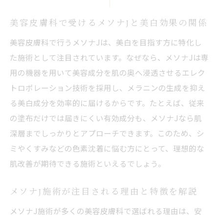
メソナJの美白ケアで理想の肌を目指す方法
メソナJの美肌効果と持続期間を徹底解説
美容皮膚科で受けるメソナJと美白効果の関係
美容皮膚科メソナJの効果と持続期間の目安
美容皮膚科で行うメソナJは、美白を目指す方に特化し
を解説
た施術として注目されています。なぜなら、メソナJは専
メソナJ施術で得られる美肌変化とその理由
用の機器を用いて美容成分を肌の奥へ浸透させるエレク
美容皮膚科メソナJの効果が続く期間の実際
トロポレーション技術を採用し、メラニンの生成を抑え
る美白成分を効率的に届けるからです。たとえば、従来
持続期間を左右するメソナJの美容成分とは
の塗布だけでは届きにくい有効成分も、メソナJなら肌
美容皮膚科の視点で見るメソナJの美白体験
深層までしっかりとアプローチできます。このため、シ
効果を長く保つ美容皮膚科メソナJの活用法
ミやくすみなどの色素沈着に悩む方にとって、理想的な
美容皮膚科で叶うメソナJの自然な美肌体験
肌改善が期待できる施術といえるでしょう。
美容皮膚科メソナJ施術の流れと体験ポイン
ト
メソナJ施術が注目される理由と特徴を解説
自然な美肌を叶えるメソナJの秘密とは
メソナJ施術が多くの美容皮膚科で選ばれる理由は、安