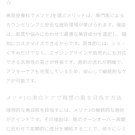
口コミに学ぶメソナJのビフォーアフター体
介
験
美容皮膚科でメソナJを選ぶメリットは、専門医による
メソナJのデメリットや注意点をチェック
カウンセリングと安全な施術環境が挙げられます。理由
は、肌質や悩みに合わせて最適な美容成分を選定し、個
美容皮膚科で知っておきたいメソナJの注意
別にカスタマイズできるからです。具体的には、シミ・
点
くすみだけでなく、エイジングサインや肌荒れにも対応
メソナJのデメリットと対策方法を詳しく解
できる汎用性の高さが特長です。施術の流れが明確で、
説
アフターケアも充実しているため、安心して継続的なケ
美容皮膚科メソナJ施術で注意するポイント
アが可能です。
メソナJの効果が出にくい場合の原因とは
施術前に知るべき美容皮膚科メソナJの落と
メソナJの美白ケアで理想の肌を目指す方法
し穴
理想的な美白肌を目指すには、メソナJの継続的な施術
安全に受けるための美容皮膚科メソナJチェ
がポイントです。その理由は、肌のターンオーバー周期
ック
に合わせて定期的に成分を補給することで、徐々にシミ
費用感と効果のバランスで選ぶ美容皮膚科施術