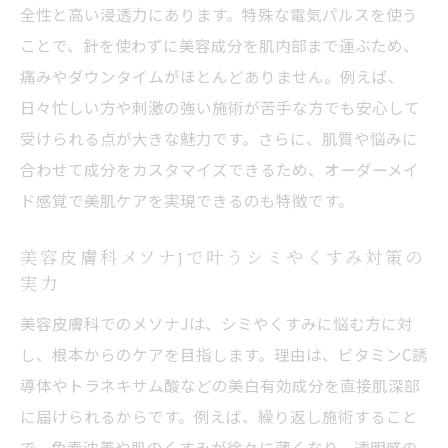
美容皮膚科で実感するメソナJの仕上がりの
全性と高い浸透力にあります。特殊な電気パルスを使う
違い
ことで、針を使わずに美容成分を肌内部まで運ぶため、
メソナJ体験談からわかる美肌の変化
痛みやダウンタイムがほとんどありません。例えば、
美容皮膚科でのメソナJ施術後の満足度を解
日々忙しい方や刺激の強い施術が苦手な方でも安心して
説
受けられる点が大きな魅力です。さらに、肌質や悩みに
合わせて成分をカスタマイズできるため、オーダーメイ
自然な美肌を目指す美容皮膚科メソナJの選
ド感覚で美肌ケアを実現できるのも特徴です。
び方
エレクトロポレーションとの違いを知るメソナJ
美容皮膚科メソナJで叶うシミやくすみ対策の
の魅力
実力
美容皮膚科で比較するメソナJとエレクトロ
美容皮膚科でのメソナJは、シミやくすみに悩む方に対
ポレーション
し、根本からのケアを目指します。理由は、ビタミンC誘
メソナJ施術がエレクトロポレーションと異
導体やトラネキサム酸などの美白有効成分を直接肌深部
なる点
に届けられるからです。例えば、繰り返し施術すること
美容皮膚科で選ばれるメソナJの特徴と効果
で、色素沈着や肌のくすみが徐々に薄くなり、透明感の