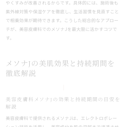
やくすみが改善されるからです。具体的には、施術後も
美容皮膚科で受けるメソナJの費用感を徹底
紫外線対策や保湿ケアを徹底し、生活習慣を見直すこと
解説
で相乗効果が期待できます。こうした総合的なアプロー
メソナJ施術の費用と得られる効果のバラン
チが、美容皮膚科でのメソナJを最大限に活かすコツで
ス
す。
美容皮膚科でコスパ重視のメソナJ選び方
費用対効果で選ぶ美容皮膚科メソナJ施術
メソナJの美肌効果と持続期間を
メソナJの費用に見合う美白効果を追求
徹底解説
美容皮膚科で失敗しないメソナJ施術費用の
考え方
体験談でわかるメソナJ施術後のビフォーアフタ
美容皮膚科メソナJの効果と持続期間の目安を
ー
解説
美容皮膚科メソナJ施術後のビフォーアフタ
美容皮膚科で提供されるメソナJは、エレクトロポレー
ー実録
ション技術を活用し、美容成分を肌の深部まで浸透させ