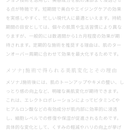
体験談で見る美容皮膚科メソナJの変化と効
る点が特徴です。短期間で美白やエイジングケアの効果
果
を実感しやすく、忙しい現代人に最適といえます。持続
メソナJ施術後の肌の違いを体験者が語る
期間の目安としては、個々の肌質や生活習慣により異な
美容皮膚科でのメソナJ体験談を参考に選ぶ
りますが、一般的には数週間から1カ月程度の効果が期
待されます。定期的な施術を推奨する理由は、肌のター
ビフォーアフターで実感できるメソナJの効
ンオーバー周期に合わせて効果を最大化するためです。
果
美容皮膚科メソナJ体験者が語る施術のリア
メソナJ施術で得られる美肌変化とその理由
ル
メソナJ施術後には、肌のトーンアップやキメの整い、し
っとり感の向上など、明確な美肌変化が期待できます。
これは、エレクトロポレーションによってビタミンCや
ヒアルロン酸などの有効成分が肌内部に効率的に浸透
し、細胞レベルでの修復や保湿が促進されるためです。
具体的な変化として、くすみの軽減やハリの向上が挙げ