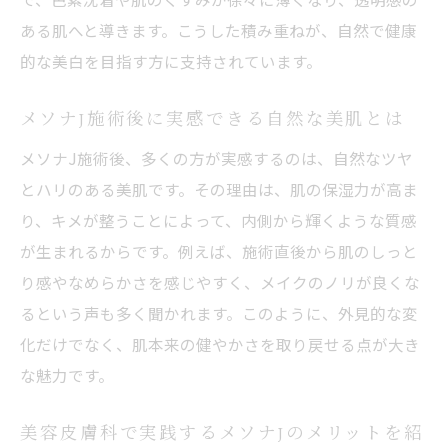
エレクトロポレーションとの違いを徹底解
ある肌へと導きます。こうした積み重ねが、自然で健康
説
的な美白を目指す方に支持されています。
美容皮膚科メソナJの独自技術がもたらす美
肌力
メソナJ施術後に実感できる自然な美肌とは
メソナJと他施術の比較でわかる魅力
メソナJ施術後、多くの方が実感するのは、自然なツヤ
口コミから読み解くメソナJの実際の効果
とハリのある美肌です。その理由は、肌の保湿力が高ま
り、キメが整うことによって、内側から輝くような質感
美容皮膚科メソナJの効果を口コミでチェッ
が生まれるからです。例えば、施術直後から肌のしっと
ク
り感やなめらかさを感じやすく、メイクのノリが良くな
メソナJ体験者の声から見える実感の変化
るという声も多く聞かれます。このように、外見的な変
口コミで話題の美容皮膚科メソナJの魅力
化だけでなく、肌本来の健やかさを取り戻せる点が大き
実際の声から知るメソナJの美白効果
な魅力です。
美容皮膚科のメソナJ施術の評判と口コミ分
析
美容皮膚科で実践するメソナJのメリットを紹