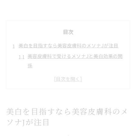
目次
美白を目指すなら美容皮膚科のメソナJが注目
美容皮膚科で受けるメソナJと美白効果の関
係
メソナJ施術が注目される理由と特徴を解説
美容皮膚科メソナJで叶うシミやくすみ対策
の実力
メソナJ施術後に実感できる自然な美肌とは
美白を目指すなら美容皮膚科のメ
美容皮膚科で実践するメソナJのメリットを
ソナJが注目
紹介