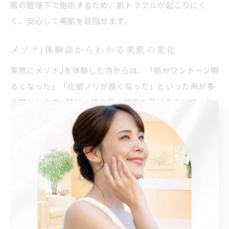
医の管理下で施術するため、肌トラブルが起こりにく
く、安心して美肌を目指せます。
メソナJ体験談からわかる美肌の変化
実際にメソナJを体験した方からは、「肌がワントーン明
るくなった」「化粧ノリが良くなった」といった声が多
く聞かれます。特に、繰り返し施術を受けることで、シ
ミやくすみの軽減、肌のハリや潤いの向上を実感するケ
ースが増えています。例えば、エイジングケア目的で利
用した方は、目元や口元の乾燥が気にならなくなったと
話すことも。個人差はあるものの、継続的な施術で理想
の美肌に近づくことができます。
美容皮膚科でのメソナJ施術後の満足度を解説