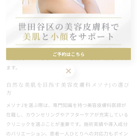
メソナJ施術後の満足度は非常に高く、短時間で肌の変
化を感じられる点が評価されています。多くの方が「す
ぐに効果を実感できた」「肌がしっとりして化粧のりが
良くなった」と語ります。施術後のダウンタイムがほと
んどなく、日常生活に支障をきたさない点も大きなメリ
ットです。施術を重ねることで、より安定した美肌状態
ご予約はこちら
を維持しやすくなるため、リピート率も高い傾向にあり
ます。
ご予約はこちら
自然な美肌を目指す美容皮膚科メソナJの選び
方
メソナJを選ぶ際は、専門知識を持つ美容皮膚科医師が
在籍し、カウンセリングやアフターケアが充実している
クリニックを選ぶことが重要です。施術実績や導入成分
のバリエーション、患者一人ひとりへの対応力もポイン