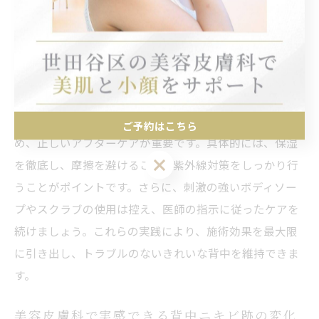
す。さらに、適切な美白成分の外用や、生活習慣のアド
バイスも専門的に提案。繰り返し施術を行うことで、
徐々にトーンアップを実感できるのが大きな魅力です。
ミラノリピール施術後の背中ケアのポイント
ミラノリピール施術後は、肌が一時的に敏感になるた
ご予約はこちら
め、正しいアフターケアが重要です。具体的には、保湿
ご予約はこちら
を徹底し、摩擦を避けること、紫外線対策をしっかり行
うことがポイントです。さらに、刺激の強いボディソー
プやスクラブの使用は控え、医師の指示に従ったケアを
続けましょう。これらの実践により、施術効果を最大限
に引き出し、トラブルのないきれいな背中を維持できま
す。
美容皮膚科で実感できる背中ニキビ跡の変化