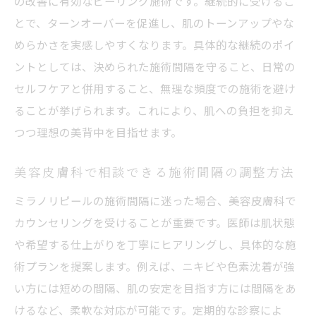
の改善に有効なピーリング施術です。継続的に受けるこ
とで、ターンオーバーを促進し、肌のトーンアップやな
めらかさを実感しやすくなります。具体的な継続のポイ
ントとしては、決められた施術間隔を守ること、日常の
セルフケアと併用すること、無理な頻度での施術を避け
ることが挙げられます。これにより、肌への負担を抑え
つつ理想の美背中を目指せます。
美容皮膚科で相談できる施術間隔の調整方法
ミラノリピールの施術間隔に迷った場合、美容皮膚科で
カウンセリングを受けることが重要です。医師は肌状態
や希望する仕上がりを丁寧にヒアリングし、具体的な施
術プランを提案します。例えば、ニキビや色素沈着が強
い方には短めの間隔、肌の安定を目指す方には間隔をあ
けるなど、柔軟な対応が可能です。定期的な診察によ