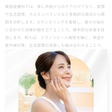
美容皮膚科では、単に外側からのケアだけでなく、肌質
や生活習慣、ホルモンバランスなど多角的な視点から原
因を分析します。カウンセリングを重視し、個々の悩み
に合わせた治療計画を立てることで、根本的な改善を目
指します。例えば、ミラノリピール施術を軸に、保湿や
紫外線対策、生活習慣の見直しも組み合わせることで、
再発を予防しながら持続的な美しい背中を実現します。
背中の色素沈着や黒ずみにも美容皮膚科が有
効
背中の色素沈着や黒ずみは、摩擦や紫外線、炎症後の色
素沈着が原因となることが多いです。美容皮膚科では、
ミラノリピールなどのピーリング施術でメラニンの排出
を促し、肌本来の明るさを取り戻すサポートを行いま