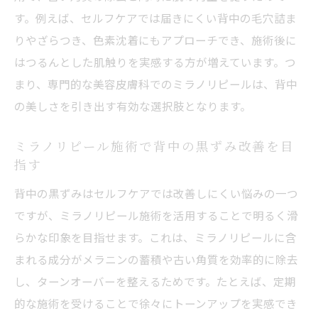
す。例えば、セルフケアでは届きにくい背中の毛穴詰ま
背中ケアで押さえたい保湿と紫外線対策の
りやざらつき、色素沈着にもアプローチでき、施術後に
ポイント
はつるんとした肌触りを実感する方が増えています。つ
美容皮膚科医おすすめの背中セルフケア方
まり、専門的な美容皮膚科でのミラノリピールは、背中
法
の美しさを引き出す有効な選択肢となります。
ミラノリピール後のトラブル回避セルフケ
アの工夫
ミラノリピール施術で背中の黒ずみ改善を目
理想の後ろ姿を目指す美容皮膚科活用術
指す
美容皮膚科を活用した背中美肌づくりの秘
背中の黒ずみはセルフケアでは改善しにくい悩みの一つ
訣
ですが、ミラノリピール施術を活用することで明るく滑
ミラノリピールで叶える美しい後ろ姿への
らかな印象を目指せます。これは、ミラノリピールに含
道
まれる成分がメラニンの蓄積や古い角質を効率的に除去
し、ターンオーバーを整えるためです。たとえば、定期
美容皮膚科で自信が持てる背中を目指す方
的な施術を受けることで徐々にトーンアップを実感でき
法