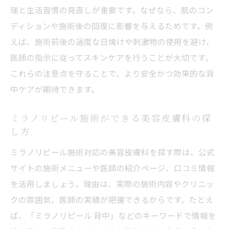
理と生活習慣の見直しが重要です。なぜなら、肌のコン
目安
ディションや施術後の回復に影響を与えるためです。例
背中へのミラノリピール効果と継続のポイ
えば、施術前後の過度な日焼けや刺激物の使用を避け、
ント
医師の指示に従ってスキンケアを行うことが大切です。
美容皮膚科で相談できる施術間隔の調整方
これらの注意点を守ることで、より安全かつ効果的な背
法
中ケアが期待できます。
ミラノリピールの背中施術で効果を実感す
るには
ミラノリピール施術ができる美容皮膚科の探
美容皮膚科で受ける施術頻度や注意点とは
し方
背中ケアのためのミラノリピール効果を最
ミラノリピール施術対応の美容皮膚科を探す際は、公式
大化
サイトの施術メニューや医師の紹介ページ、口コミ情報
やりすぎに注意したい背中ケアと安全性
を活用しましょう。理由は、実際の施術内容やクリニッ
クの雰囲気、医師の実績が把握できるからです。たとえ
美容皮膚科でのミラノリピールやりすぎリ
ば、「ミラノリピール 背中」などのキーワードで情報を
スク