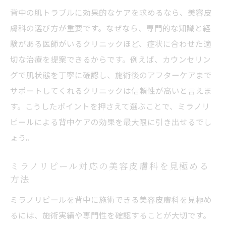
探し方
背中の肌トラブルに効果的なケアを求めるなら、美容皮
ミラノリピールで背中の肌悩みを改善へ
膚科の選び方が重要です。なぜなら、専門的な知識と経
美容皮膚科で受けるミラノリピールの背中
験がある医師がいるクリニックほど、症状に合わせた適
への効果
切な治療を提案できるからです。例えば、カウンセリン
ミラノリピール施術で背中の黒ずみ改善を
グで肌状態を丁寧に確認し、施術後のアフターケアまで
目指す
サポートしてくれるクリニックは信頼性が高いと言えま
背中ニキビにミラノリピールが選ばれる理
す。こうしたポイントを押さえて選ぶことで、ミラノリ
由
ピールによる背中ケアの効果を最大限に引き出せるでし
ょう。
美容皮膚科でのミラノリピール施術の流れ
とは
ミラノリピール対応の美容皮膚科を見極める
ミラノリピールの背中施術で期待できる変
方法
化
ミラノリピールを背中に施術できる美容皮膚科を見極め
美容皮膚科で相談できる背中悩みへのアプ
るには、施術実績や専門性を確認することが大切です。
ローチ