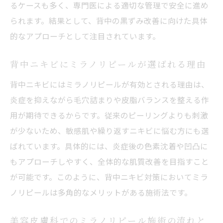
るケースも多く、専門医による適切な管理で安全に進め
背中ケアを継続するための美容皮膚科活用
られます。結果として、背中の黒ずみ改善に向けた具体
のコツ
的なアプローチとして注目されています。
美容皮膚科とセルフケアの組み合わせで理
想実現
背中ニキビにミラノリピールが選ばれる理由
ミラノリピール施術で後ろ姿に自信を持つ
背中ニキビにはミラノリピールが有効とされる理由は、
ポイント
炎症を抑えながら毛穴詰まりや皮脂バランスを整える作
用が期待できるからです。従来のピーリングよりも刺激
が少ないため、敏感肌や繰り返すニキビに悩む方にも選
ばれています。具体的には、炎症後の色素沈着や凹凸に
もアプローチしやすく、全体的な肌質改善を目指すこと
が可能です。このように、背中ニキビ対策においてミラ
ノリピールは多角的なメリットがある施術法です。
美容皮膚科でのミラノリピール施術の流れと