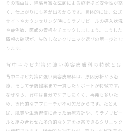
その理由は、経験豊富な医師による施術ほど安全性が高
美容皮膚科で叶う背中ニキビ跡対策の新常識
く、仕上がりにも差が出るからです。具体的には、公式
美容皮膚科の最新施術で背中ニキビ跡をケ
サイトやカウンセリング時にミラノリピールの導入状況
ア
や症例数、医師の資格をチェックしましょう。こうした
ミラノリピールで叶える背中ニキビ跡対策
情報の確認が、失敗しないクリニック選びの第一歩とな
美容皮膚科の専門知識で根本から背中ケア
ります。
背中の色素沈着や黒ずみにも美容皮膚科が
背中ニキビ対策に強い美容皮膚科の特徴とは
有効
ミラノリピール施術後の背中ケアのポイン
背中ニキビ対策に強い美容皮膚科は、原因分析から治
ト
療、そして予防提案まで一貫したサポートが特徴です。
なぜなら、背中は自分でケアしにくく、再発も多いた
美容皮膚科で実感できる背中ニキビ跡の変
め、専門的なアプローチが不可欠だからです。たとえ
化
ば、肌質や生活習慣に合った治療方針や、ミラノリピー
背中ピーリングならミラノリピールが注目され
ルと組み合わせた多角的なケアを提案できるクリニック
る理由
は信頼できます。総合的な対応力が、背中ニキビ改善の