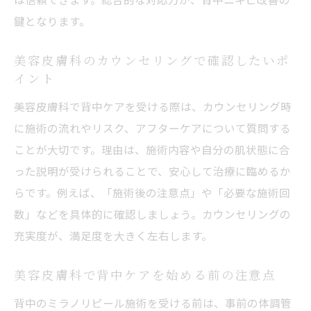
ミラノリピールが美容皮膚科で人気の背中
鍵となります。
ピーリング
美容皮膚科のミラノリピールで肌質改善を
美容皮膚科のカウンセリングで確認したいポ
目指す
イント
背中ピーリングの新定番として注目の美容
美容皮膚科で背中ケアを受ける際は、カウンセリング時
皮膚科施術
に施術の流れやリスク、アフターケアについて質問する
ミラノリピールの背中施術が注目されるポ
ことが大切です。理由は、施術内容や自分の肌状態に合
イント
った説明が受けられることで、安心して治療に臨めるか
美容皮膚科で受けるミラノリピールの特徴
らです。例えば、「施術後の注意点」や「必要な施術回
を解説
数」などを具体的に確認しましょう。カウンセリングの
充実度が、満足度を大きく左右します。
背中ケアに最適なミラノリピールの効果と
魅力
美容皮膚科で背中ケアを始める前の注意点
ミラノリピールの間隔や施術効果を詳しく解説
背中のミラノリピール施術を受ける前は、事前の体調管
美容皮膚科でのミラノリピール施術間隔の