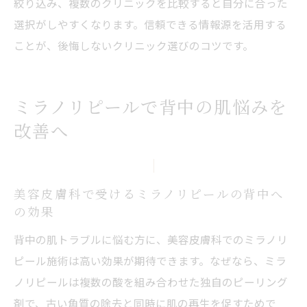
絞り込み、複数のクリニックを比較すると自分に合った
背中ピーリングの適切な頻度と安全性の確
選択がしやすくなります。信頼できる情報源を活用する
保
ことが、後悔しないクリニック選びのコツです。
美容皮膚科で相談したい施術の禁忌事項と
は
ミラノリピール施術後の背中ケアと注意点
ミラノリピールで背中の肌悩みを
美容皮膚科で守るべき背中ケアの安全対策
改善へ
やりすぎ防止のための美容皮膚科のサポー
ト
背中の黒ずみ改善に役立つセルフケアのコツ
美容皮膚科で受けるミラノリピールの背中へ
の効果
美容皮膚科施術後の背中セルフケアの基本
ミラノリピール後の黒ずみ対策セルフケア
背中の肌トラブルに悩む方に、美容皮膚科でのミラノリ
術
ピール施術は高い効果が期待できます。なぜなら、ミラ
ノリピールは複数の酸を組み合わせた独自のピーリング
美容皮膚科を活用した背中黒ずみ改善アド
剤で、古い角質の除去と同時に肌の再生を促すためで
バイス