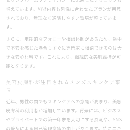
美容皮膚科でよくある質問と解決法
増えています。施術内容も男性に合わせたプランが用意
美容皮膚科を通じた男性の自信アップ術
されており、無理なく通院しやすい環境が整っていま
美容皮膚科が男性の印象を変える効果とは
す。
美容皮膚科による自信回復の具体的な方法
さらに、定期的なフォローや相談体制があるため、途中
美容皮膚科利用でポジティブな変化を実感
で不安を感じた場合もすぐに専門家に相談できるのは大
美容皮膚科施術が男性のモチベーション向
きな安心材料です。これにより、継続的な美肌維持が可
上に
能となります。
美容皮膚科で外見と内面を磨くポイント
美容皮膚科が注目されるメンズスキンケア事
情
近年、男性の間でもスキンケアへの意識が高まり、美容
皮膚科の利用者が増加しています。背景には、ビジネス
やプライベートでの第一印象を大切にする風潮や、SNS
の普及による自己管理意識の向上があります。特にニキ