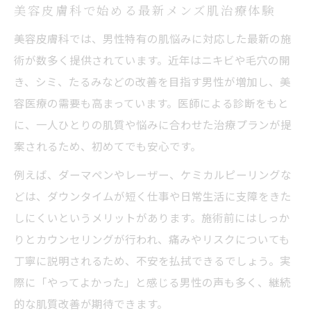
美容皮膚科がメンズ肌悩みに強い根拠とは
美容皮膚科で始める最新メンズ肌治療体験
美容皮膚科でシミやくすみを改善できる理
美容皮膚科では、男性特有の肌悩みに対応した最新の施
由
術が数多く提供されています。近年はニキビや毛穴の開
美容皮膚科で男性が安心して通える工夫
き、シミ、たるみなどの改善を目指す男性が増加し、美
容医療の需要も高まっています。医師による診断をもと
メンズにおすすめの美容皮膚科治療内容
に、一人ひとりの肌質や悩みに合わせた治療プランが提
施術初心者も安心できるメンズ美容皮膚科入門
案されるため、初めてでも安心です。
美容皮膚科初体験の男性に必要なポイント
例えば、ダーマペンやレーザー、ケミカルピーリングな
施術前の不安を美容皮膚科で解消する方法
どは、ダウンタイムが短く仕事や日常生活に支障をきた
美容皮膚科のカウンセリングで安心できる
しにくいというメリットがあります。施術前にはしっか
理由
りとカウンセリングが行われ、痛みやリスクについても
メンズ美容皮膚科選びで注目すべき点
丁寧に説明されるため、不安を払拭できるでしょう。実
美容皮膚科が提案するメンズ初心者向け施
際に「やってよかった」と感じる男性の声も多く、継続
術
的な肌質改善が期待できます。