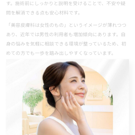
す。施術前にしっかりと説明を受けることで、不安や疑
問を解消できる点も安心材料です。
「美容皮膚科は女性のもの」というイメージが薄れつつ
あり、近年では男性の利用者も増加傾向にあります。自
身の悩みを気軽に相談できる環境が整っているため、初
めての方でも一歩を踏み出しやすくなっています。
メンズにおすすめの美容皮膚科治療内容
男性におすすめの美容皮膚科治療には、ニキビ治療・毛
穴ケア・シミ対策・医療脱毛などがあります。これらは
肌トラブルの根本原因にアプローチできるため、短期間
で効果を実感しやすいのが特徴です。
具体的には、ダーマペンやピーリングで肌の再生力を高
めたり、レーザー施術でシミや黒ずみを改善する治療が