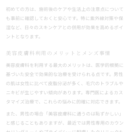
美肌を目指すなら美容皮膚科でおすすめの方法
初めての方は、施術後のケアや生活上の注意点について
美容皮膚科で受けられる美肌施術の特徴
も事前に確認しておくと安心です。特に紫外線対策や保
男性も納得の美容皮膚科おすすめ美肌法
湿など、日々のスキンケアとの併用が効果を高めるポイ
美容皮膚科で人気のメンズスキンケア施術
ントとなります。
美肌のための美容皮膚科活用術を紹介
美容皮膚科施術と自宅ケアの効果的な併用
美容皮膚科利用のメリットとメンズ事情
法
美容皮膚科を利用する最大のメリットは、医学的根拠に
悩みに寄り添う美容皮膚科の施術体験を徹底解
基づいた安全で効果的な治療を受けられる点です。男性
説
の肌は女性に比べて皮脂分泌が多く、毛穴のトラブルや
ニキビが生じやすい傾向があります。専門医によるカス
美容皮膚科で体験できるメンズ施術の流れ
タマイズ治療で、これらの悩みに的確に対応できます。
美容皮膚科で相談しやすい雰囲気の理由
美容皮膚科施術前後のサポート体制を知る
また、男性の場合「美容皮膚科に通うのは恥ずかしい」
と感じることもありますが、最近では男性専用のカウン
メンズも安心できる美容皮膚科体験談紹介
セリングルームやプライバシーに配慮したクリニックも