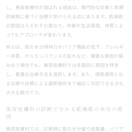
し、美容皮膚科が選ばれる理由は、専門的な診断と医療
ツ
的根拠に基づく治療が受けられる点にあります。乾燥肌
セルフケア以上の効果を美容皮膚科で実感
の原因は人それぞれ異なり、年齢や生活環境、体質によ
潤い肌を目指す美容皮膚科の最新アプローチ
ってもアプローチが変わります。
美容皮膚科最新施術で叶える潤い肌の秘訣
例えば、肌の水分保持力やバリア機能の低下、アレルギ
乾燥肌を潤す美容皮膚科の新しい治療法
ー体質、ホルモンバランスの乱れなど、複雑な要因が絡
美容皮膚科の先進技術で乾燥肌を根本改善
み合う場合でも、美容皮膚科では多面的に原因を特定
肌に潤いを与える美容皮膚科の最新アプロ
し、最適な治療方法を選択します。また、保険適用とな
ーチ
る治療や自費による最新施術まで幅広く対応できる点も
美容皮膚科が提案する乾燥肌対策の新常識
大きな魅力です。
美容皮膚科で叶える乾燥肌改善の新常識
美容皮膚科の診断で分かる乾燥肌の本当の原
乾燥肌改善で知っておきたい美容皮膚科の
因
常識
美容皮膚科では、診察時に肌の水分量や皮脂量、バリア
美容皮膚科の視点で見る乾燥肌対策の最前