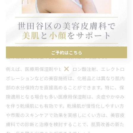
乾燥肌は日常のスキンケアや保湿だけで改善できると考
えがちですが、実際には繰り返すトラブルや慢性的なカ
サつきに悩む方も少なくありません。セルフケアの限界
を感じる理由は、表面的な保湿では届かない真皮層の水
分不足やバリア機能の低下が背景にあるためです。美容
皮膚科では、肌構造や状態を専門的に診断し、個々の肌
ご予約はこちら
悩みに合わせた根本的な乾燥肌対策が可能です。
ご予約はこちら
例えば、医療用保湿剤やヒアルロン酸注射、エレクトロ
ポレーションなどの美容施術は、化粧品とは異なり肌内
部の水分保持力を直接高めることができます。特に、保
険適用となる場合も多い医療用保湿剤は、炎症やかゆみ
を伴う乾燥肌にも有効です。乾燥肌が慢性化しやすい方
や市販のスキンケアで効果を実感しにくい方は、美容皮
膚科での診断と治療を検討することで、肌質改善の新た