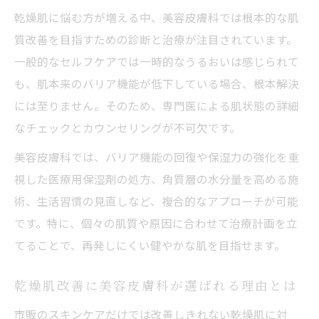
美容皮膚科で受けられる顔の乾燥肌改善法
乾燥肌に悩む方が増える中、美容皮膚科では根本的な肌
乾燥肌の顔の症状に合わせた美容皮膚科治
質改善を目指すための診断と治療が注目されています。
療
一般的なセルフケアでは一時的なうるおいは感じられて
美容皮膚科で人気の顔乾燥肌向け施術の特
も、肌本来のバリア機能が低下している場合、根本解決
徴
には至りません。そのため、専門医による肌状態の詳細
なチェックとカウンセリングが不可欠です。
顔の乾燥が続く方へ美容皮膚科のおすすめ
施術
美容皮膚科では、バリア機能の回復や保湿力の強化を重
セルフケアで治らない乾燥肌の突破口とは
視した医療用保湿剤の処方、角質層の水分量を高める施
美容皮膚科で変わるセルフケア限界の乾燥
術、生活習慣の見直しなど、複合的なアプローチが可能
肌対策
です。特に、個々の肌質や原因に合わせて治療計画を立
てることで、再発しにくい健やかな肌を目指せます。
セルフケアで限界を感じたら美容皮膚科へ
相談
乾燥肌改善に美容皮膚科が選ばれる理由とは
美容皮膚科の視点でみる乾燥肌の根本対策
市販のスキンケアだけでは改善しきれない乾燥肌に対
乾燥肌が治らない時の美容皮膚科活用のコ