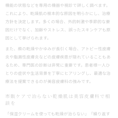
機能の状態などを専用の機器や視診で詳しく調べます。
線
これにより、乾燥肌の根本的な原因を明らかにし、治療
乾燥肌治療に役立つ美容皮膚科の新提案
方針を決定します。多くの場合、外的刺激や季節的な要
美容皮膚科で実現する今どきの乾燥肌ケア
因だけでなく、加齢やストレス、誤ったスキンケアも原
法
因として挙げられます。
乾燥肌の常識が変わる美容皮膚科の効果と
また、顔の乾燥やかゆみが長引く場合、アトピー性皮膚
は
炎や脂漏性皮膚炎などの皮膚疾患が隠れていることもあ
乾燥肌対策に役立つ美容皮膚科の治療と日常ケ
るため、専門医の診断は非常に重要です。患者様一人ひ
ア
とりの症状や生活背景を丁寧にヒアリングし、最適な治
美容皮膚科治療と日常ケアで乾燥肌を徹底
療法を提案できるのが美容皮膚科の強みです。
予防
乾燥肌対策は美容皮膚科とホームケアの両
市販ケアで治らない乾燥肌は美容皮膚科で相
立が鍵
談を
美容皮膚科の治療プランと日常ケアの進め
「保湿クリームを使っても乾燥が治らない」「繰り返す