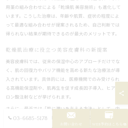
用薬の組み合わせによる「乾燥肌 美容施術」も進化して
います。こうした治療は、年齢や肌質、症状の程度によ
って最適な組み合わせが提案されるため、自己判断では
得られない結果が期待できるのが最大のメリットです。
乾燥肌治療に役立つ美容皮膚科の新提案
美容皮膚科では、従来の保湿中心のアプローチだけでな
く、肌の回復力やバリア機能を高める新たな治療法が導
入されています。具体的には、医療機関でのみ受けられ
る高機能保湿剤や、肌再生を促す成長因子導入、ヒアル
ロン酸注射などが挙げられます。
さらに、最近では「肌に潤いを与える方法」として、内
側からのサポートを目的とした点滴療法やサプリメント
03-6685-5178
お問い合わせ
WEB予約はこちら
指導も行われています。これにより、単なる保湿では補