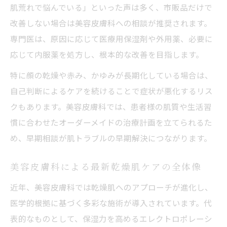
方
肌荒れで悩んでいる」といった声は多く、市販品だけで
乾燥肌改善に欠かせない美容皮膚科と生活
改善しない場合は美容皮膚科への相談が推奨されます。
習慣
専門医は、原因に応じて医療用保湿剤や外用薬、必要に
応じて内服薬を処方し、根本的な改善を目指します。
美容皮膚科おすすめの日常ケアで潤いキー
プ
特に顔の乾燥や赤み、かゆみが長期化している場合は、
自己判断によるケアを続けることで症状が悪化するリス
クもあります。美容皮膚科では、患者様の肌質や生活習
慣に合わせたオーダーメイドの治療計画を立てられるた
め、早期相談が肌トラブルの早期解決につながります。
美容皮膚科による最新乾燥肌ケアの全体像
近年、美容皮膚科では乾燥肌へのアプローチが進化し、
医学的根拠に基づく多彩な施術が導入されています。代
表的なものとして、保湿力を高めるエレクトロポレーシ