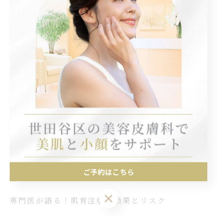
は、主にコラーゲンやヒアルロン酸を皮膚に直接注入す
ることで、肌の水分量を増加させ、ハリと弾力を改善す
る施術です。この施術は、肌のターンオーバーを促進
し、しわやたるみの改善に寄与することも期待されてい
ます。 具体的な効果例としては、施術後数週間で肌のツ
ヤや質感が向上し、柔らかな印象を与えるといった声が
多く寄せられています。しかし、施術に際しては個人差
があるため、すべての人に同じ効果が現れるわけではあ
りません。 注意点としては、アレルギー反応や施術後の
腫れが起こる可能性があるため、必ず信頼できる医療機
関でのカウンセリングを受けることが求められます。
ご予約はこちら
ご予約はこちら
専門医が語る！肌育注射の効果とリスク