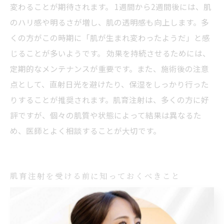
変わることが期待されます。 1週間から2週間後には、肌
のハリ感や明るさが増し、肌の透明感も向上します。多
くの方がこの時期に「肌が生まれ変わったようだ」と感
じることが多いようです。 効果を持続させるためには、
定期的なメンテナンスが重要です。また、施術後の注意
点として、直射日光を避けたり、保湿をしっかり行った
りすることが推奨されます。肌育注射は、多くの方に好
評ですが、個々の肌質や状態によって結果は異なるた
め、医師とよく相談することが大切です。
肌育注射を受ける前に知っておくべきこと
肌育注射を受ける前に知っておくべきこととして、まず
施術の効果や特徴を理解することが大切です。肌育注射