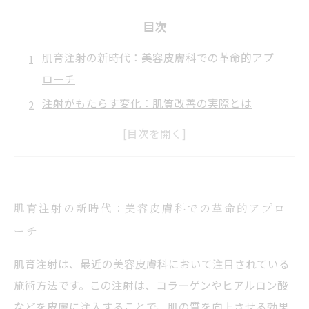
目次
肌育注射の新時代：美容皮膚科での革命的アプ
ローチ
注射がもたらす変化：肌質改善の実際とは
リアルな体験談：肌育注射で得た美肌効果
施術後の経過：どのように肌が変わったのか
肌育注射を受ける前に知っておくべきこと
専門医が語る！肌育注射の効果とリスク
肌育注射の新時代：美容皮膚科での革命的アプロ
あなたも試してみませんか？肌育注射の最終結
ーチ
論
肌育注射は、最近の美容皮膚科において注目されている
施術方法です。この注射は、コラーゲンやヒアルロン酸
などを皮膚に注入することで、肌の質を向上させる効果