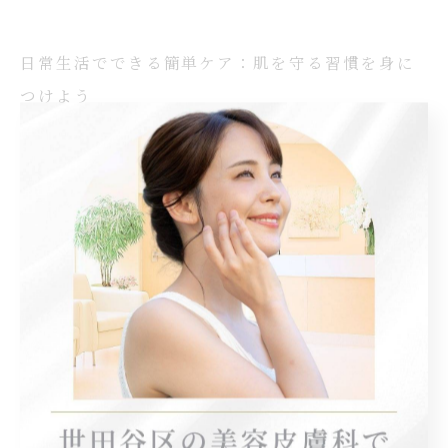
日常生活でできる簡単ケア：肌を守る習慣を身に
つけよう
日常生活の中で実践できる簡単なケアが、ニキビ肌の改
善に重要な役割を果たします。まず、毎日の洗顔は欠か
せません。しかし、洗顔の際には過度に強くこすらない
よう注意が必要です。優しくマッサージするように洗う
ことで、余分な皮脂や汚れを効果的に落としつつ、肌へ
の負担を軽減できます。また、適切な保湿も忘れずに。
ニキビ肌だからといって保湿を怠ると、乾燥が進み、逆
に皮脂分泌が増加することがあります。そのため、油分
が少ないノンコメドジェニックの保湿剤を選びましょ
う。さらに、食生活にも目を向けましょう。野菜や果物