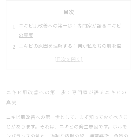
目次
ニキビ肌改善への第一歩：専門家が語るニキビ
の真実
ニキビの原因を理解する：何が私たちの肌を悩
ませるのか
効果的なスキンケア方法を学ぶ：美肌への近道
治療オプションの選び方：最適なニキビ治療を
見つける
ニキビ肌改善への第一歩：専門家が語るニキビの
日常生活でできる簡単ケア：肌を守る習慣を身
真実
につけよう
ニキビ肌改善への第一歩として、まず知っておくべきこ
誤解されがちなケア方法：良かれと思ってして
とがあります。それは、ニキビの発生原因です。ホルモ
いるNG行動とは
ンバランスの乱れ、過剰な皮脂分泌、細菌感染、角質の