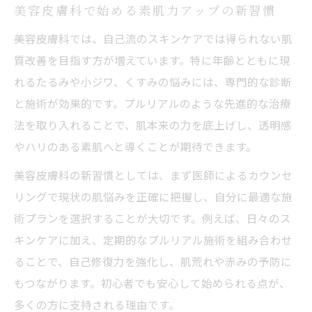
潤いと透明感を引き出す肌育注射の魅力
美容皮膚科で始める素肌力アップの新習慣
美容皮膚科で叶う肌育注射の潤い効果とは
美容皮膚科では、自己流のスキンケアでは得られない肌
プルリアル肌育注射で透明感を実感するコ
質改善を目指す方が増えています。特に年齢とともに現
ツ
れるたるみや小ジワ、くすみの悩みには、専門的な診断
美容皮膚科の肌育注射が支持される理由を
と施術が効果的です。プルリアルのような先進的な治療
解説
法を取り入れることで、肌本来の力を底上げし、透明感
プルリアルの効果を引き出す施術ポイント
やハリのある素肌へと導くことが期待できます。
肌育注射のダウンタイムや痛みへの配慮方
美容皮膚科の新習慣としては、まず医師によるカウンセ
法
リングで現状の肌悩みを正確に把握し、自分に最適な施
プルリアル体験で分かる自然な変化と満足感
術プランを選択することが大切です。例えば、日々のス
美容皮膚科で体験するプルリアルの自然な
キンケアに加え、定期的なプルリアル施術を組み合わせ
変化
ることで、自己修復力を強化し、肌荒れや赤みの予防に
もつながります。初心者でも安心して始められる点が、
プルリアル施術後の口コミと満足度を徹底
多くの方に支持される理由です。
調査