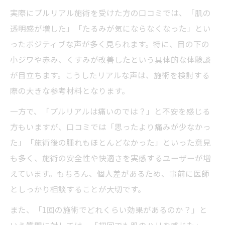
夫
実際にプルリアル施術を受けた方の口コミでは、「肌の
プルリアル施術後の痛みや腫れを和らげる
透明感が増した」「たるみが気にならなくなった」とい
方法
ったポジティブな声が多く見られます。特に、目の下の
口コミで語られるダウンタイムの実際と注
小ジワや赤み、くすみが改善したという具体的な体験談
意点
が目立ちます。こうしたリアルな声は、施術を検討する
美容皮膚科が推奨する安心のアフターケア
際の大きな参考材料となります。
術
一方で、「プルリアルは痛いのでは？」と不安を感じる
ダウンタイム中の過ごし方と美容皮膚科の
方もいますが、口コミでは「思ったより痛みが少なかっ
助言
た」「施術後の腫れもほとんどなかった」といった意見
も多く、施術の安全性や快適さを実感するユーザーが増
えています。もちろん、個人差があるため、事前に医師
としっかり相談することが大切です。
また、「1回の施術でどれくらい効果があるのか？」と