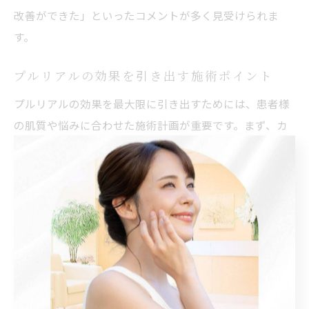
改善ができた」といったコメントが多く見受けられま
す。
プルリアルの効果を引き出す施術ポイント
プルリアルの効果を最大限に引き出すためには、患者様
の肌質や悩みに合わせた施術計画が重要です。まず、カ
ウンセリングで肌の状態を丁寧に診断し、適切な注入量
や部位を選定します。
施術時には、細かな注入技術がポイントとなります。例
えば、目の下や口元など動きの多い部分には、極細の針
やカニューレを用いて均一に注入することで、腫れや内
出血などのリスクを最小限に抑えつつ、自然な仕上がり
が期待できます。