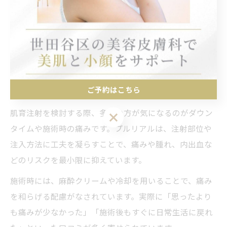
また、施術後のアフターケアも重要です。冷却や保湿を
徹底し、強い刺激や摩擦を避けることで、ダウンタイム
を短縮し、より美しい仕上がりを実現できます。経験豊
富な医師による対応を選ぶことも、安心して施術を受け
るポイントです。
ご予約はこちら
肌育注射のダウンタイムや痛みへの配慮方法
肌育注射を検討する際、多くの方が気になるのがダウン
ご予約はこちら
タイムや施術時の痛みです。プルリアルは、注射部位や
注入方法に工夫を凝らすことで、痛みや腫れ、内出血な
どのリスクを最小限に抑えています。
施術時には、麻酔クリームや冷却を用いることで、痛み
を和らげる配慮がなされています。実際に「思ったより
も痛みが少なかった」「施術後もすぐに日常生活に戻れ