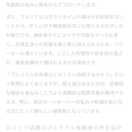
年齢肌の悩みに根本からアプローチします。
目元やたるみに悩む方へ伝えたい施術効果の実
例
また、プルリアルはダウンタイムや痛みが比較的少ない
美容皮膚科プルリアルが目元の悩みに効く
ことから、忙しい方や敏感肌の方にも取り入れやすいの
理由
が魅力です。施術後すぐにメイクが可能なケースも多
く、日常生活への影響を最小限に抑えられるため、リピ
たるみケアに強いプルリアルの注目ポイン
ーターも増えています。こうした利便性や安全性の高さ
ト
が、美容皮膚科で選ばれる大きな理由です。
口コミで分かる実際のプルリアル効果とは
目元やたるみ改善の施術体験を徹底解説
「プルリアルの効果はどれくらい持続するのか？」とい
う質問もよくありますが、個人差はあるものの、定期的
美容皮膚科でのプルリアル実例と体感レビ
な施術を重ねることでより長期的な肌質改善が期待でき
ュー
ます。特に、肌のターンオーバーの乱れや乾燥が気にな
ダウンタイムが気になる方も納得のケア方法を
る方にとって頼もしい選択肢となっています。
徹底解説
美容皮膚科でできるダウンタイム対策の工
口コミで話題のプルリアル体験者の声を紹介