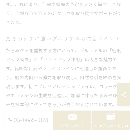
す。これにより、仕事や家庭の予定を大きく崩すことな
く、自然な形で目元の若々しさを取り戻すサポートがで
きます。
たるみケアに強いプルリアルの注目ポイント
たるみケアを重視する方にとって、プルリアルの「密度
アップ効果」と「リフトアップ作用」は大きな魅力で
す。繊細な目元やフェイスラインにも適した施術であ
り、肌の内側から弾力を取り戻し、自然な引き締めを実
現します。特にプルリアル デンシファイは、コラーゲン
やエラスチンの生成を促進し、加齢に伴うたるみやゆる
みを根本的にケアできる点が高く評価されています。
施術後すぐに大きな変化を感じる方もいれば、数回の施
03-6685-5178
術を通して徐々にハリやリフト感が高まるケースもあり
お問い合わせ
WEB予約はこちら