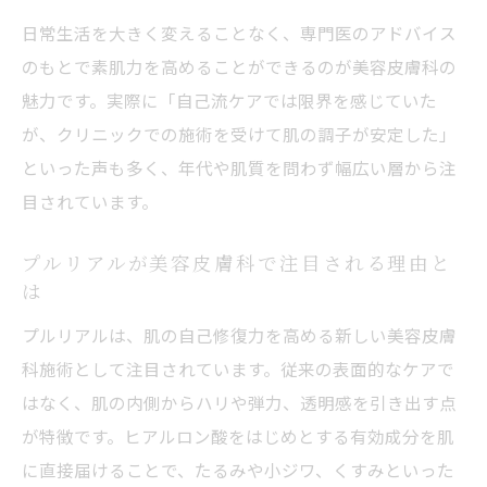
肌の自己修復力アップを実感できる理由と
日常生活を大きく変えることなく、専門医のアドバイス
は
のもとで素肌力を高めることができるのが美容皮膚科の
魅力です。実際に「自己流ケアでは限界を感じていた
美容皮膚科でのプルリアル体験談をご紹介
が、クリニックでの施術を受けて肌の調子が安定した」
プルリアルの施術効果を最大化するポイン
といった声も多く、年代や肌質を問わず幅広い層から注
ト
目されています。
美容皮膚科ならではの安全性とアフターケア安
心ガイド
プルリアルが美容皮膚科で注目される理由と
美容皮膚科で受けるプルリアルの安全対策
は
とは
プルリアルは、肌の自己修復力を高める新しい美容皮膚
アフターケアで差がつく美容皮膚科の強み
科施術として注目されています。従来の表面的なケアで
ダウンタイムを軽減するアフターケア方法
はなく、肌の内側からハリや弾力、透明感を引き出す点
プルリアル施術後の肌を守るポイント解説
が特徴です。ヒアルロン酸をはじめとする有効成分を肌
美容皮膚科での回復サポートとケアの流れ
に直接届けることで、たるみや小ジワ、くすみといった