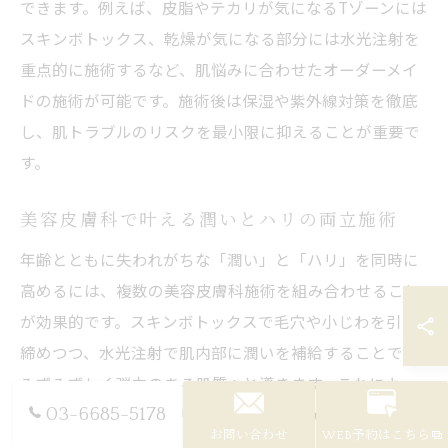
できます。例えば、皮脂やテカリが気になるTゾーンには
スキンボトックス、乾燥が気になる部分には水光注射を
重点的に施術するなど、肌悩みに合わせたオーダーメイ
ドの施術が可能です。施術後は保湿や紫外線対策を徹底
し、肌トラブルのリスクを最小限に抑えることが重要で
す。
美容皮膚科で叶える潤いとハリの両立施術
年齢とともに失われがちな「潤い」と「ハリ」を同時に
高めるには、複数の美容皮膚科施術を組み合わせること
が効果的です。スキンボトックスで毛穴や小じわを引き
締めつつ、水光注射で肌内部に潤いを補給することで、
みずみずしく弾力のある肌質へと導きます。これによ
り、メイク崩れやテカリの予防にもつながります。
03-6685-5178
お問い合わせ
WEB予約はこちら