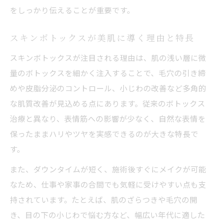
をしっかり伝えることが重要です。
美容皮膚科で理想の肌質を追求する方法
マイクロボトックスと従来ボトックスの違いを
スキンボトックスが美肌に導く理由と特長
解説
スキンボトックスが注目される理由は、肌の浅い層に微
美容皮膚科が教えるマイクロボトックスの
量のボトックスを細かく注入することで、毛穴の引き締
特長
めや皮脂分泌のコントロール、小じわの改善など多角的
スキンボトックスとボトックスの違いを比
な肌質改善が見込める点にあります。従来のボトックス
較
治療と異なり、表情筋への影響が少なく、自然な表情を
美容皮膚科で選ぶべきボトックス施術法
保ったままハリやツヤを実感できるのが大きな特長で
マイクロボトックスの自然な表情と美肌効
す。
果
また、ダウンタイムが短く、施術後すぐにメイクが可能
スキンボトックスのデメリットも正直に解
なため、仕事や家事の合間でも気軽に受けやすい点も支
説
持されています。たとえば、肌のざらつきや毛穴の開
水光注射とスキンボトックスの併用で肌質アッ
き、目の下の小じわで悩む方など、幅広い年代に適した