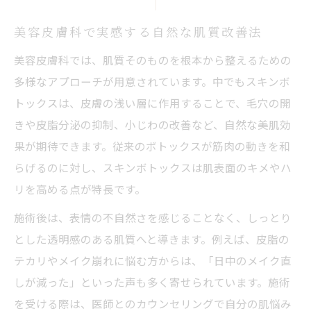
選び方
スキンボトックスを効果的に取り入れる方
美容皮膚科で実感する自然な肌質改善法
法
美容皮膚科では、肌質そのものを根本から整えるための
美容皮膚科の医師がすすめる施術ポイント
多様なアプローチが用意されています。中でもスキンボ
スキンボトックスで叶える総合的な肌質改
トックスは、皮膚の浅い層に作用することで、毛穴の開
善
きや皮脂分泌の抑制、小じわの改善など、自然な美肌効
果が期待できます。従来のボトックスが筋肉の動きを和
美容皮膚科で安心して受けるスキンボトッ
らげるのに対し、スキンボトックスは肌表面のキメやハ
クス
リを高める点が特長です。
毛穴ケアやテカリ改善に有効な美容皮膚科施術
とは
施術後は、表情の不自然さを感じることなく、しっとり
美容皮膚科のスキンボトックスで毛穴対策
とした透明感のある肌質へと導きます。例えば、皮脂の
テカリやメイク崩れに悩む方からは、「日中のメイク直
スキンボトックスがテカリを抑える仕組み
しが減った」といった声も多く寄せられています。施術
毛穴や皮脂トラブルに強い美容皮膚科施術
を受ける際は、医師とのカウンセリングで自分の肌悩み
スキンボトックスの継続的な効果と実感