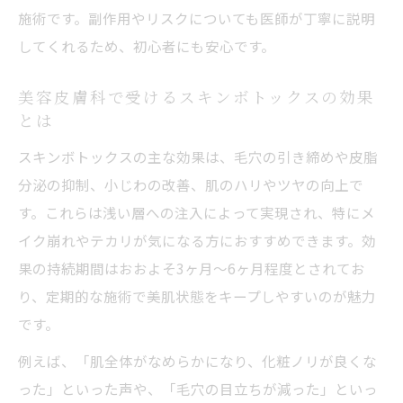
プ
施術です。副作用やリスクについても医師が丁寧に説明
してくれるため、初心者にも安心です。
美容皮膚科で体験できる水光注射の魅力
スキンボトックスと水光注射の相乗効果と
美容皮膚科で受けるスキンボトックスの効果
は
とは
美容皮膚科で叶える潤いとハリの両立施術
スキンボトックスの主な効果は、毛穴の引き締めや皮脂
スキンボトックスと水光注射の違いを解説
分泌の抑制、小じわの改善、肌のハリやツヤの向上で
美容皮膚科で肌質アップを実現する併用法
す。これらは浅い層への注入によって実現され、特にメ
スキンボトックス効果と持続力を徹底チェック
イク崩れやテカリが気になる方におすすめできます。効
美容皮膚科で感じるスキンボトックス効果
果の持続期間はおおよそ3ヶ月〜6ヶ月程度とされてお
スキンボトックスの効果の現れ方と期間
り、定期的な施術で美肌状態をキープしやすいのが魅力
です。
美容皮膚科が解説する持続力のポイント
スキンボトックスの効果を長く保つコツ
例えば、「肌全体がなめらかになり、化粧ノリが良くな
った」といった声や、「毛穴の目立ちが減った」といっ
美容皮膚科のアフターケアで効果を最大化