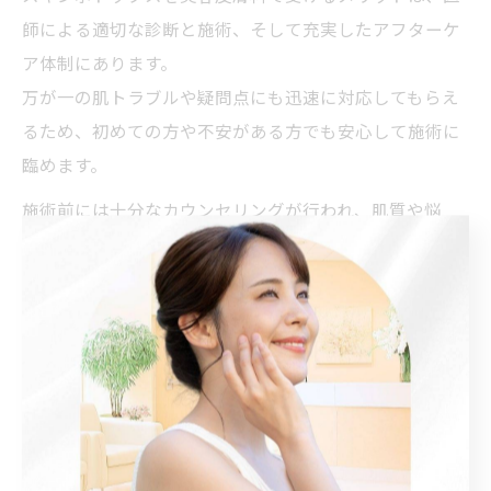
師による適切な診断と施術、そして充実したアフターケ
ア体制にあります。
万が一の肌トラブルや疑問点にも迅速に対応してもらえ
るため、初めての方や不安がある方でも安心して施術に
臨めます。
施術前には十分なカウンセリングが行われ、肌質や悩
み、ご希望に応じた最適な治療プランを提案してもらえ
ます。
また、「スキンボトックス 値段」や「スキンボトックス
効果」、「スキンボトックス ボトックス 違い」などの疑
問も、専門医が丁寧に説明してくれるため納得感のある
治療が可能です。
トラブルを未然に防ぐためにも、信頼できる美容皮膚科