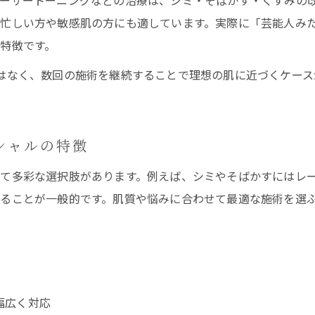
ーザートーニングなどの治療は、シミ・そばかす・くすみの
美容皮膚科でのフェイシャルが人気の理由を解説
忙しい方や敏感肌の方にも適しています。実際に「芸能人み
エステと美容皮膚科のフェイシャル、迷った時の見極め方
特徴です。
美容皮膚科とエステのフェイシャルの違いを解説
はなく、数回の施術を継続することで理想の肌に近づくケース
肌をきれいにしたいなら美容皮膚科とエステどちらが最
美容皮膚科フェイシャルの専門性と安全性の比較
フェイシャルエステと美容皮膚科の選び方ガイド
シャルの特徴
悩みに合わせた美容皮膚科とエステの使い分け方
て多彩な選択肢があります。例えば、シミやそばかすにはレ
自信あふれる素肌へ導く美容皮膚科フェイシャルの魅力
ご予約はこちら
ご予約はこちら
ることが一般的です。肌質や悩みに合わせて最適な施術を選
美容皮膚科フェイシャルで自信が持てる素肌に
肌を綺麗にしたい人を支える美容医療の実力
やってよかったと実感できる美容皮膚科の効果
美容皮膚科フェイシャルで理想の透明感を実現
幅広く対応
美肌を目指す方へ美容皮膚科治療のおすすめ理由