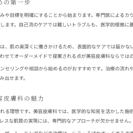
めの第一歩
肌をきれいにするなら美容皮膚科が最適な理由
みや目標を明確にすることから始まります。専門医によるカ
光治療とレーザーの違いを知って選ぶ美肌アプローチ
します。自己流のケアでは難しいトラブルも、医学的根拠に
美容皮膚科で受ける光治療とレーザーの違い
フォトフェイシャルとレーザーの選び方のコツ
は、肌の奥深くに働きかけるため、表面的なケアでは届かな
肌をきれいにしたい人向けの治療選択ガイド
わせてオーダーメイドで提案される点が美容皮膚科ならでは
美容皮膚科の光治療は何回で効果が出るのか
ンセリングや相談から始めるのがおすすめです。治療の流れ
自分に合う美容皮膚科治療を見極める方法
み出せます。
美容医療初心者にも安心の美容皮膚科フェイシャル体験談
初めての美容皮膚科フェイシャル体験の流れと感想
容皮膚科の魅力
美容皮膚科で初心者が安心できる理由とポイント
れる理想です。美容皮膚科では、医学的な知見を活かした施
やってよかったと感じる美容医療の実体験に学ぶ
レスな肌質の実現には、専門的なアプローチが欠かせません
肌をきれいにする美容皮膚科治療の安全性