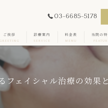
03-6685-5178
ご挨拶
診療案内
料金表
当院の特
GREETING
SERVICE
MENU
FEATUR
ボトックス
ヒアルロン酸
肌育
るフェイシャル治療の効果
レーザー
高周波