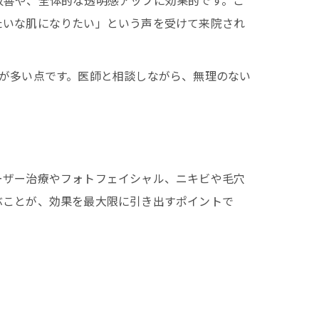
改善や、全体的な透明感アップに効果的です。こ
たいな肌になりたい」という声を受けて来院され
が多い点です。医師と相談しながら、無理のない
適か
ーザー治療やフォトフェイシャル、ニキビや毛穴
ぶことが、効果を最大限に引き出すポイントで