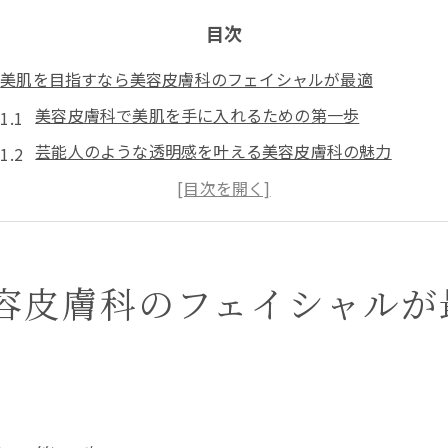
目次
美肌を目指すなら美容皮膚科のフェイシャルが最適
美容皮膚科で美肌を手に入れるための第一歩
芸能人のような透明感を叶える美容皮膚科の魅力
肌悩み別に選ぶ美容皮膚科フェイシャルの特徴
やってよかったと実感できる美容皮膚科治療の理由
肌をきれいにしたい人に選ばれる美容皮膚科の強み
フェイシャル治療で叶う芸能人級の透明感の秘訣
容皮膚科のフェイシャルが
芸能人みたいな肌を目指す美容皮膚科の実力
美容皮膚科で透明感を引き出す治療のポイント
肌を綺麗にする美容医療の最前線を解説
美容皮膚科の専門医が語る透明感の秘密