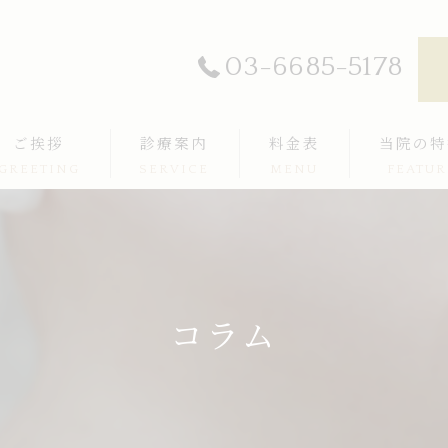
03-6685-5178
ご挨拶
診療案内
料金表
当院の特
GREETING
SERVICE
MENU
FEATUR
ボトックス
ヒアルロン酸
肌育
コラム
レーザー
高周波